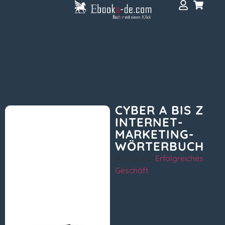
CYBER A BIS Z
INTERNET-
MARKETING-
WÖRTERBUCH
Kategorie:
Erfolgreiches
Geschäft