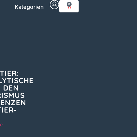
0
Kategorien
TIER:
LYTISCHE
F DEN
ISMUS
LENZEN
IER-
ie