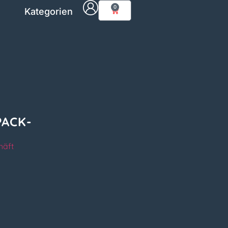
0
Kategorien
PACK-
häft