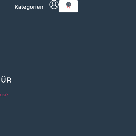
0
Kategorien
FÜR
ause