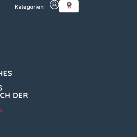
0
Kategorien
HES
S
UCH DER
ie