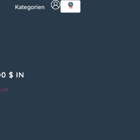
0
Kategorien
0 $ IN
häft