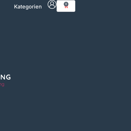
0
Kategorien
ING
ng